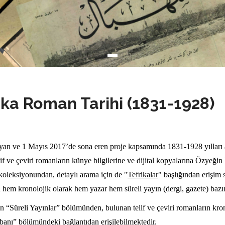
ika Roman Tarihi (1831-1928)
n ve 1 Mayıs 2017’de sona eren proje kapsamında 1831-1928 yılları ar
elif ve çeviri romanların künye bilgilerine ve dijital kopyalarına Özye
koleksiyonundan, detaylı arama için de "
Tefrikalar
" başlığından erişim 
ara hem kronolojik olarak hem yazar hem süreli yayın (dergi, gazete) bazı
an “Süreli Yayınlar” bölümünden, bulunan telif ve çeviri romanların kron
abanı” bölümündeki bağlantıdan erişilebilmektedir.