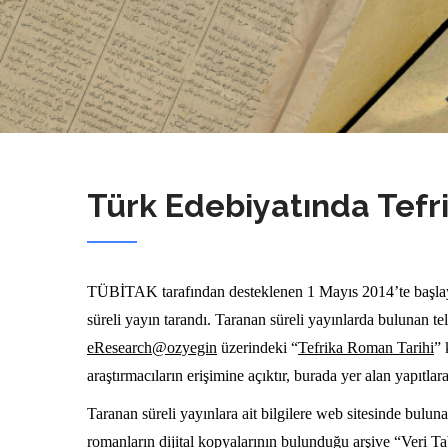
Türk Edebiyatında Tefr
TÜBİTAK tarafından desteklenen 1 Mayıs 2014’te başlaya
süreli yayın tarandı. Taranan süreli yayınlarda bulunan t
eResearch@ozyegin
üzerindeki “
Tefrika Roman Tarihi
” 
araştırmacıların erişimine açıktır, burada yer alan yapıtl
Taranan süreli yayınlara ait bilgilere web sitesinde bulun
romanların dijital kopyalarının bulunduğu arşive “Veri T