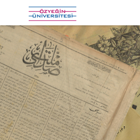
Ana
içeriğe
atla