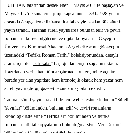
TÜBİTAK tarafından desteklenen 1 Mayıs 2014’te başlayan ve 1
Mayıs 2017’de sona eren proje kapsamında 1831-1928 yılları
arasında Arapça temelli Osmanlı alfabesiyle basılan 302 süreli
yayın tarandı. Taranan süreli yayınlarda bulunan telif ve çeviri
romanların künye bilgilerine ve dijital kopyalarına Özyeğin
Üniversitesi Kurumsal Akademik Arşivi
eResearch@ozyegin
üzerindeki “
Tefrika Roman Tarihi
” koleksiyonundan, detaylı
arama için de "
Tefrikalar
" başlığından erişim sağlanmaktadır.
Hazırlanan veri tabanı tüm araştırmacıların erişimine açıktır,
burada yer alan yapıtlara hem kronolojik olarak hem yazar hem
süreli yayın (dergi, gazete) bazında ulaşılabilmektedir.
Taranan süreli yayınlara ait bilgilere web sitesinde bulunan “Süreli
Yayınlar” bölümünden, bulunan telif ve çeviri romanların
kronolojik listelerine “Tefrikalar” bölümünden ve tefrika
romanların dijital kopyalarının bulunduğu arşive “Veri Tabanı”
bölümündeki bağlantıdan erişilebilmektedir.