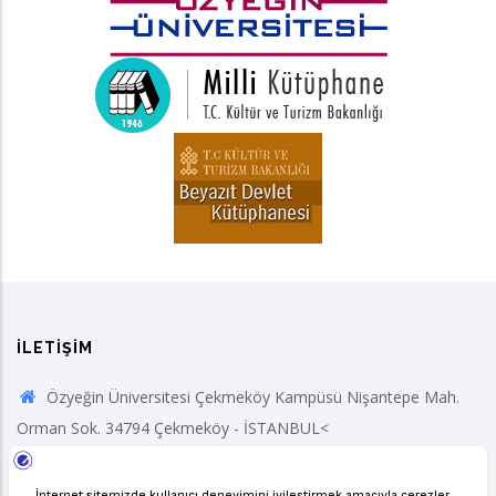
İLETIŞIM
Özyeğin Üniversitesi Çekmeköy Kampüsü Nişantepe Mah.
Orman Sok. 34794 Çekmeköy - İSTANBUL<
+90 (216) 564 90 00
Fax: +90 (216) 564 99 99