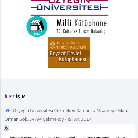
İLETIŞIM
Özyeğin Üniversitesi Çekmeköy Kampüsü Nişantepe Mah.
Orman Sok. 34794 Çekmeköy - İSTANBUL<
+90 (216) 564 90 00
Fax: +90 (216) 564 99 99