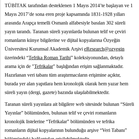
TÜBİTAK tarafından desteklenen 1 Mayıs 2014’te başlayan ve 1
Mayıs 2017’de sona eren proje kapsamında 1831-1928 yılları
arasında Arapça temelli Osmanlı alfabesiyle basılan 302 süreli
yayın tarandı. Taranan süreli yayınlarda bulunan telif ve çeviri
romanların künye bilgilerine ve dijital kopyalarına Özyeğin
Üniversitesi Kurumsal Akademik Arşivi
eResearch@ozyegin
üzerindeki “
Tefrika Roman Tarihi
” koleksiyonundan, detaylı
arama için de "
Tefrikalar
" başlığından erişim sağlanmaktadır.
Hazırlanan veri tabanı tüm araştırmacıların erişimine açıktır,
burada yer alan yapıtlara hem kronolojik olarak hem yazar hem
süreli yayın (dergi, gazete) bazında ulaşılabilmektedir.
Taranan süreli yayınlara ait bilgilere web sitesinde bulunan “Süreli
Yayınlar” bölümünden, bulunan telif ve çeviri romanların
kronolojik listelerine “Tefrikalar” bölümünden ve tefrika
romanların dijital kopyalarının bulunduğu arşive “Veri Tabanı”
bölümündeki bağlantıdan erişilebilmektedir.