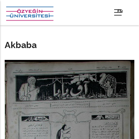
Ana
içeriğe
atla
Akbaba